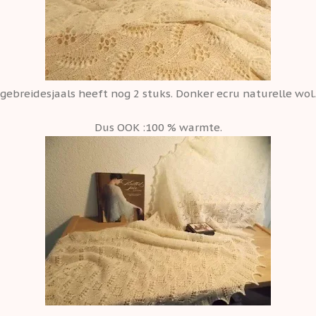
gebreidesjaals heeft nog 2 stuks. Donker ecru naturelle wol.
Dus OOK :100 % warmte.