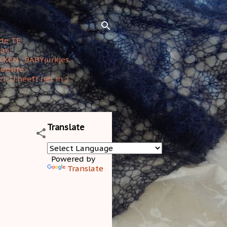
rde TE
’s,
KEN , BABYjurkjes.
ebsite:
t. U heeft het in 2
Translate
Powered by
Translate