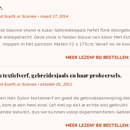
r.
ed Scarfs or Scarves
-
maart 27, 2014
le blauwe shawl is klaar. Gebreidesjaals hefet flink doorgeb
e breiopdracht. Deze stola is helder blauw van kleur Met Es
l noppen in het patroon. Maten 52 x 175cm. Vanaf nu te koop
 andere kleuren blauw. Deze blauwe shawl is dus goed te kom
MEER LEZEN? BIJ BESTELLEN: 
 textielverf, gebreidesjaals en haar probeersels.
ed Scarfs or Scarves
-
oktober 01, 2011
en met Dylon textielverf en goed de gebruiksaanwijzing die 
 kom je een heel eind. Let wel op dat je echte wol gebruikt.
llende kleuren, dus we kunnen volop experimenteren. Gebrei
achter de rug en het ene soort wol is mooier geworden met D
MEER LEZEN? BIJ BESTELLEN: 
De wolverf is na verloop van tijd wat uitgewerkt, maar dan k