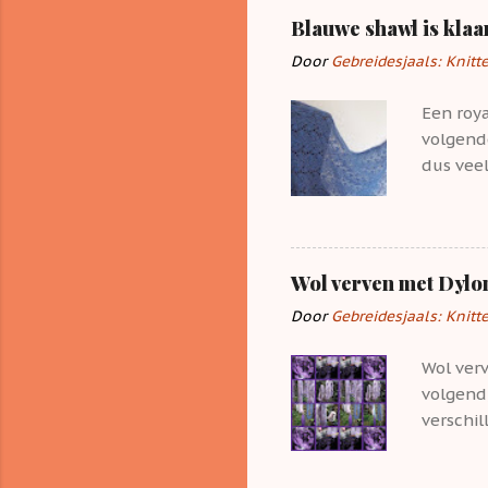
t
Blauwe shawl is klaa
i
Door
Gebreidesjaals: Knitt
e
s
Een roya
volgend
dus vee
allerlei
Wol verven met Dylon
Door
Gebreidesjaals: Knitt
Wol verv
volgend,
verschi
weekje 
andere. 