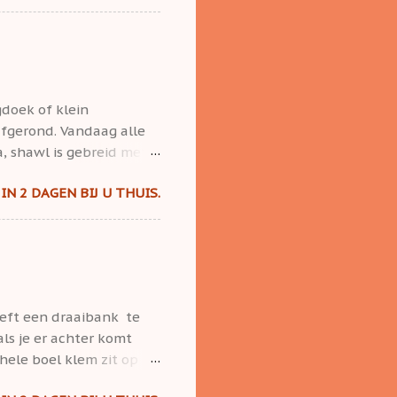
desjaals wist het in de
het blauwe acryl garen
pronkelijke zoete
indingsdraadje van
nd. Gelukkig: de uiterst
gdoek of klein
lauw. ...
afgerond. Vandaag alle
, shawl is gebreid met
Met dunne naald gebreid.
IN 2 DAGEN BIJ U THUIS.
 kleur en deze sjaal
e dagelijks bij de TV
stil zit.
eeft een draaibank te
ls je er achter komt
hele boel klem zit op
er te maken voor de