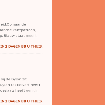
reid.Op naar de
tlandse kantpatroon,
. Blauw staat mooi bij
bineren.Ook bij jeans.
IN 2 DAGEN BIJ U THUIS.
bij de Dylon zit
 Dylon textielverf heeft
desjaals heeft een druk
ylon textielverf dan de
IN 2 DAGEN BIJ U THUIS.
rijg je gewoon lichtere