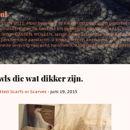
Doorgaan naar hoofdcontent
.nl
t sinds 2011: Mooi breiwerk te kiezen op tientallen gesortee
aakt! Collectie bestaat uit gebreide ( BRUIDS)SJAALS, stola
lange DASSEN. WOLLEN, lange,dikke Estlandse KOUSEN, SOK
s persoonlijke aandacht: u krijgt meteen antwoord. ZIE ook w
 snelle levering van echt handwerk. Alles gaat via emailcontac
ls die wat dikker zijn.
tted Scarfs or Scarves
-
juni 19, 2015