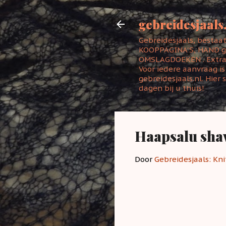
gebreidesjaals
Gebreidesjaals, bestaa
KOOPPAGINA'S, HAND gem
OMSLAGDOEKEN . Extra 
Voor iedere aanvraag i
gebreidesjaals.nl. Hier
dagen bij u thuis!
Haapsalu shaw
Door
Gebreidesjaals: Kni