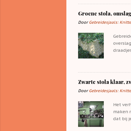
tinten. 
verte we
Groene stola, omslag
mooi lic
Door
Gebreidesjaals: Knitt
babykle
katoen w
Gebreide
rechtse
overslag
draadje
het gare
Te koop:
,shawl i
omgeslag
Zwarte stola klaar, 
Door
Gebreidesjaals: Knitt
Het ver
maken me
dat bij 
de 2 nor