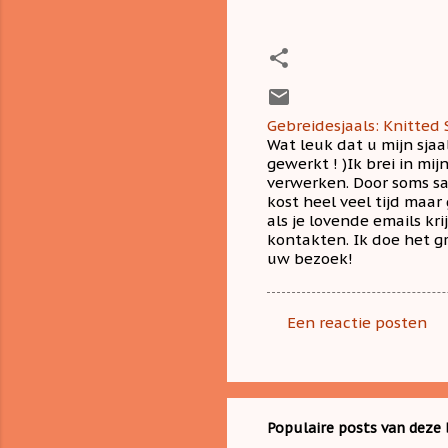
Gebreidesjaals: Knitted 
Wat leuk dat u mijn sjaa
gewerkt ! )Ik brei in mi
verwerken. Door soms s
kost heel veel tijd maar
als je lovende emails kr
kontakten. Ik doe het gr
uw bezoek!
Een reactie posten
R
e
a
c
Populaire posts van deze 