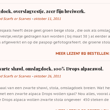
En weer even een opsteker: wat er gebeurt met Acryl. Gebrei
l. Maar het gegeven is weer opgefrist. In het verfbad leek 
doek, overslagvestje, zeer fijn breiwerk.
ht paars te worden. Maar na het afspoelen nam het zijn oors
ed Scarfs or Scarves
-
oktober 11, 2011
ur blauw weer aan. zie onder. Alleen het om gebonden/verb
as licht lila geworden. Gebreidesjaals heeft flink kleur beke
sjaals heeft deze geel groen beige stola , die ook als omsla
 streng katoen werd van een zoete babyblauw mooi lavendelb
vestje,vestje gedragen kan worden ( bij maat 38 ) al eerder 
s afgewerkt en op de paspop gefotografeert. de groene stola
n van Bart&Francis uit Belgie en het is heel fijn breiwerk. 
MEER LEZEN? BIJ BESTELLEN: 
 zie mijn verkoop pagina, bij interesse. Geelgroen/ beige van
s ook als omslagdoek te dragen. Ik heb er zelf al jaren een di
en wordt en onmisbaar is voor de killere avonden, als je lang 
zwarte shawl, omslagdoek, 100% Drops alpacawol.
ed Scarfs or Scarves
-
oktober 26, 2011
haal van een zwarte shawl, stola, omslagdoek breien. Wat h
t een zwarte alpaca Drops wollen sjaal? Nou alles, vooral a
je Drops alpaca wollen zwarte stola ongeveer 450 steken de 
male breinaalden. En je dus het plan, om de stola wat grot