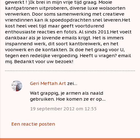
gewerkt ! )Ik brei in mijn vrije tijd graag. Mooie
kantpatronen uitproberen, diverse luxe wolsoorten
verwerken. Door soms samenwerking met creatieve
vriendinnen kan ik spoedopdrachten snel leveren.Het
kost heel veel tijd maar geeft voortdurend
enthousiaste reacties en foto's. Al sinds 2011.Het voelt
dankbaar als je lovende emails krijgt. Het is immers
inspannend werk, dit soort kantbreiwerk, en het
voorwerk en de kontakten. Ik doe het graag voor U,
tegen een redelijke vergoeding. Heeft u vragen? email
mij. Bedankt voor uw bezoek!
Geri Meftah Art
zei…
R
Wat grappig, je armen als naald
e
gebruiken. Hoe komen ze er op....
a
19 september 2012 om 12:55
c
t
Een reactie posten
i
e