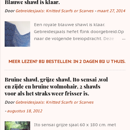
Blauwe shawl is klaar.
aluin voorbeitsen en daarna de wol in de
pan koken. Deze natuur wolverf pakt
Door
Gebreidesjaals: Knitted Scarfs or Scarves
-
maart 27, 2014
ogenschijnlijk beter uit. Het verven met
boerenwormkruid planten is leuker, je
Een royale blauwe shawl is klaar.
ziet direct een mooi resultaat. De
Gebreidesjaals hefet flink doorgebreid.Op
natuurlijke gele kleuren van de
naar de volgende breiopdracht. Deze
boerenwormkruid plant, van de bloem,
stola is helder blauw van kleur Met
komt goed uit de verf (haha) De alpaca
Estlandse kantpatroon, dus veel noppen
wol van Drops is veranderd in een zonnig
in het patroon. Maten 52 x 175cm. Vanaf
MEER LEZEN? BIJ BESTELLEN: IN 2 DAGEN BIJ U THUIS.
geel. Wil je ook je wol verven met planten
nu te koop. Blauw staat mooi bij allerlei
? met de nu volop overal bloeiende
andere kleuren blauw. Deze blauwe
Bruine shawl, grijze shawl, Ito sensai ,wol
bloemen zoals boerenwormkruid ? Mijn
shawl is dus goed te kombineren.Ook bij
en zijde en bruine wolmohair, 2 shawls
ervaring is dat boerenwormkruid beter
jeans.
voor als het straks weer frisser is.
resultaat oplevert dan wolverven met
walnotenbolsters.
Door
Gebreidesjaals: Knitted Scarfs or Scarves
-
augustus 18, 2012
Ito sensai grijze sjaal 60 x 180 cm. met