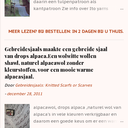
daarin een tulpenpatroon als
kantpatroon Zie info over Ito yarns
http://www.ito-
yarn.com/yarns_sensai.html Vandaag heel
zonnig hier in Nederland. 34 graden !!!
MEER LEZEN? BIJ BESTELLEN: IN 2 DAGEN BIJ U THUIS.
Het is dit weekend heet!!!! het heetste
weekend sinds 1994. Maar straks is het
Gebreidesjaals maakte een gebreide sjaal
weer herfst. Gebreidesjaals is dol op de
van drops alpaca.Een wolwitte wollen
Herfst. Gebreidesjaals heeft voor de
shawl, naturel alpacawol zonder
herfst van straks, grijze en bruine shawls.
kleurstoffen, voor een mooie warme
Ito betekent draad garen in het Japans.
alpacasjaal.
Ito yarns is het merk. Het heeft veel weg
van Rowan kidsilk haze en is te koop in
Door
Gebreidesjaals: Knitted Scarfs or Scarves
verschillende andere kleuren. Heel zacht
-
december 28, 2011
garen. Wol en zijde.Iets dunner ook.
Gebreidesjaals heeft deze 2 hele grote
alpacawol, drops alpaca ,naturel wol van
sjaals nog te koop. Een grijze shawl van
alpaca's in vele kleuren verkrijgbaar en
|Ito en een bruine van wol mohair, toch
daarom een goede keus om er een warme
wel 2 kleuren die gemakkelijk te
wollen sjaal van te breien. de maten zijn