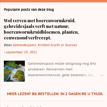
s
Populaire posts van deze blog
Wol verven met boerenwormkruid,
gebreidesjaals verft met natuur,
boerenwormkruidbloemen, planten,
eeuwenoud verfrecept.
Door
Gebreidesjaals: Knitted Scarfs or Scarves
-
september 29, 2011
Gebreidesjaals wilde dolgraag nog iets
proberen. Wolverven met
boerenwormkruid, gele bloemen, die
vroeger als eeuwenoud medicinaal recept
gebruikt werden, zoals de naam al zegt.
De 800 gram boerenwormkruidbloemen
MEER LEZEN? BIJ BESTELLEN: IN 2 DAGEN BIJ U THUIS.
werden geknipt en in een oude panty
gedaan. Verfrecept: Eerst de wol met